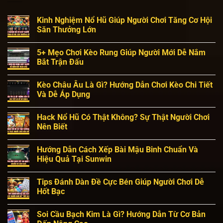
Kinh Nghiệm Nổ Hũ Giúp Người Chơi Tăng Cơ Hội
Săn Thưởng Lớn
5+ Mẹo Chơi Kèo Rung Giúp Người Mới Dễ Nắm
Bắt Trận Đấu
Kèo Châu Âu Là Gì? Hướng Dẫn Chơi Kèo Chi Tiết
Và Dễ Áp Dụng
Hack Nổ Hũ Có Thật Không? Sự Thật Người Chơi
Nên Biết
Hướng Dẫn Cách Xếp Bài Mậu Binh Chuẩn Và
Hiệu Quả Tại Sunwin
Tips Đánh Dàn Đề Cực Bén Giúp Người Chơi Dễ
Hốt Bạc
Soi Cầu Bạch Kim Là Gì? Hướng Dẫn Từ Cơ Bản