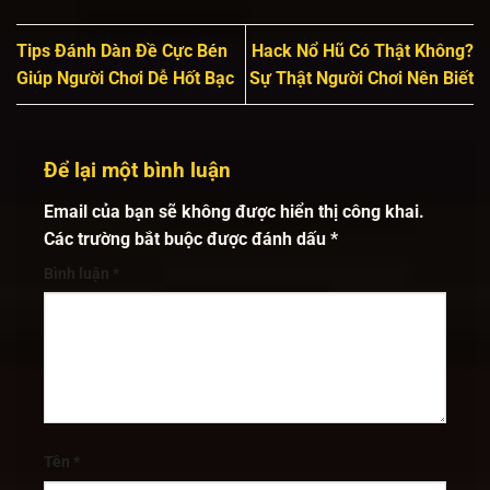
Tips Đánh Dàn Đề Cực Bén
Hack Nổ Hũ Có Thật Không?
Giúp Người Chơi Dễ Hốt Bạc
Sự Thật Người Chơi Nên Biết
Để lại một bình luận
Email của bạn sẽ không được hiển thị công khai.
Các trường bắt buộc được đánh dấu
*
Bình luận
*
Tên
*