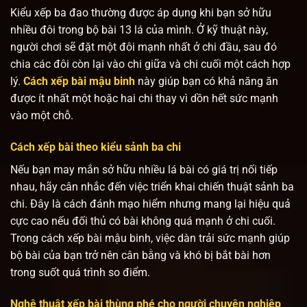
Kiểu xếp ba đao thường được áp dụng khi bạn sở hữu
nhiều đôi trong bộ bài 13 lá của mình. Ở kỹ thuật này,
người chơi sẽ đặt một đôi mạnh nhất ở chi đầu, sau đó
chia các đôi còn lại vào chi giữa và chi cuối một cách hợp
lý.
Cách xếp bài mậu binh
này giúp bạn có khả năng ăn
được ít nhất một hoặc hai chi thay vì dồn hết sức mạnh
vào một chỗ.
Cách xếp bài theo kiểu sảnh ba chi
Nếu bạn may mắn sở hữu nhiều lá bài có giá trị nối tiếp
nhau, hãy cân nhắc đến việc triển khai chiến thuật sảnh ba
chi. Đây là cách đánh mạo hiểm nhưng mang lại hiệu quả
cực cao nếu đối thủ có bài không quá mạnh ở chi cuối.
Trong cách xếp bài mậu binh, việc dàn trải sức mạnh giúp
bộ bài của bạn trở nên cân bằng và khó bị bắt bài hơn
trong suốt quá trình so điểm.
Nghệ thuật xếp bài thùng phé cho người chuyên nghiệp