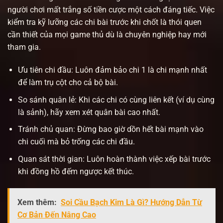
người chơi mất trắng số tiền cược một cách đáng tiếc. Việc
kiểm tra kỹ lưỡng các chi bài trước khi chốt là thói quen
cần thiết của mọi game thủ dù là chuyên nghiệp hay mới
tham gia.
Ưu tiên chi đầu: Luôn đảm bảo chi 1 là chi mạnh nhất
để làm trụ cột cho cả bộ bài.
So sánh quân lẻ: Khi các chi có cùng liên kết (ví dụ cùng
là sảnh), hãy xem xét quân bài cao nhất.
Tránh chủ quan: Đừng bao giờ dồn hết bài mạnh vào
chi cuối mà bỏ trống các chi đầu.
Quan sát thời gian: Luôn hoàn thành việc xếp bài trước
khi đồng hồ đếm ngược kết thúc.
Xem thêm:
Soi Cầu Bạch Kim Là Gì? Hướng Dẫn Từ
Cơ Bản Đến Nâng Cao