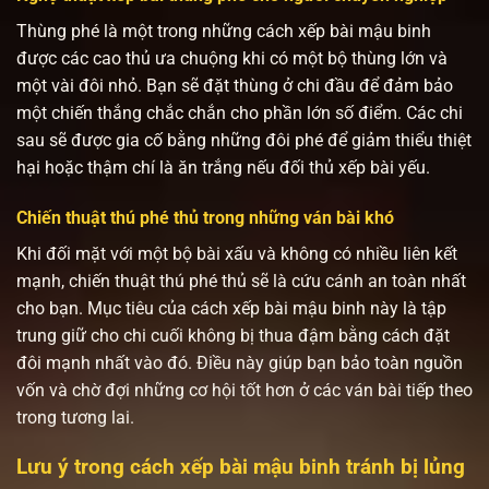
Thùng phé là một trong những cách xếp bài mậu binh
được các cao thủ ưa chuộng khi có một bộ thùng lớn và
một vài đôi nhỏ. Bạn sẽ đặt thùng ở chi đầu để đảm bảo
một chiến thắng chắc chắn cho phần lớn số điểm. Các chi
sau sẽ được gia cố bằng những đôi phé để giảm thiểu thiệt
hại hoặc thậm chí là ăn trắng nếu đối thủ xếp bài yếu.
Chiến thuật thú phé thủ trong những ván bài khó
Khi đối mặt với một bộ bài xấu và không có nhiều liên kết
mạnh, chiến thuật thú phé thủ sẽ là cứu cánh an toàn nhất
cho bạn. Mục tiêu của cách xếp bài mậu binh này là tập
trung giữ cho chi cuối không bị thua đậm bằng cách đặt
đôi mạnh nhất vào đó. Điều này giúp bạn bảo toàn nguồn
vốn và chờ đợi những cơ hội tốt hơn ở các ván bài tiếp theo
trong tương lai.
Lưu ý trong cách xếp bài mậu binh tránh bị lủng