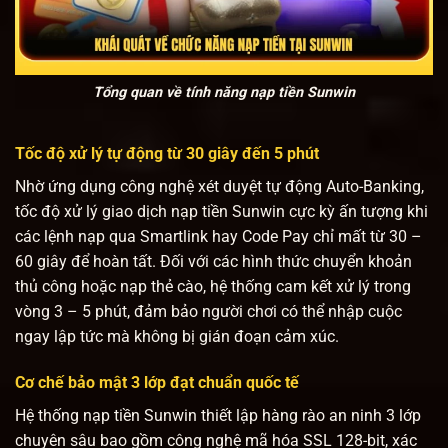
Tổng quan về tính năng nạp tiền Sunwin
Tốc độ xử lý tự động từ 30 giây đến 5 phút
Nhờ ứng dụng công nghệ xét duyệt tự động Auto-Banking,
tốc độ xử lý giao dịch nạp tiền Sunwin cực kỳ ấn tượng khi
các lệnh nạp qua Smartlink hay Code Pay chỉ mất từ 30 –
60 giây để hoàn tất. Đối với các hình thức chuyển khoản
thủ công hoặc nạp thẻ cào, hệ thống cam kết xử lý trong
vòng 3 – 5 phút, đảm bảo người chơi có thể nhập cuộc
ngay lập tức mà không bị gián đoạn cảm xúc.
Cơ chế bảo mật 3 lớp đạt chuẩn quốc tế
Hệ thống nạp tiền Sunwin thiết lập hàng rào an ninh 3 lớp
chuyên sâu bao gồm công nghệ mã hóa SSL 128-bit, xác