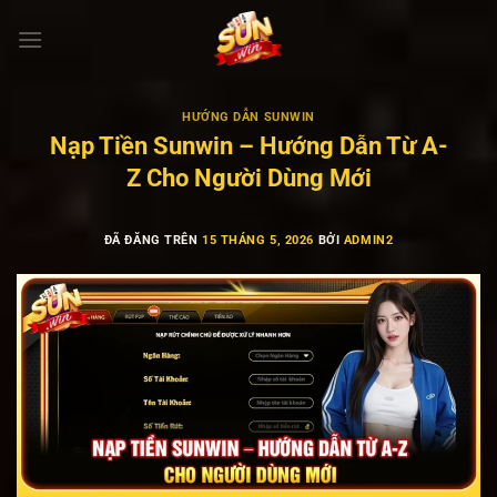
Chuyển
đến
nội
dung
HƯỚNG DẪN SUNWIN
Nạp Tiền Sunwin – Hướng Dẫn Từ A-
Z Cho Người Dùng Mới
ĐÃ ĐĂNG TRÊN
15 THÁNG 5, 2026
BỞI
ADMIN2