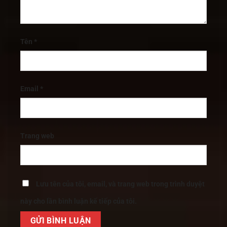
Tên
*
Email
*
Trang web
Lưu tên của tôi, email, và trang web trong trình duyệt
này cho lần bình luận kế tiếp của tôi.