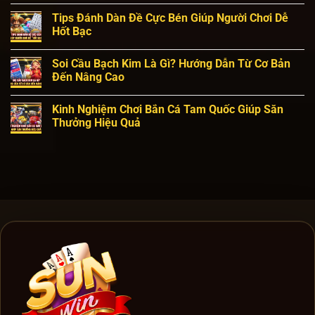
Tips Đánh Dàn Đề Cực Bén Giúp Người Chơi Dễ
Hốt Bạc
Soi Cầu Bạch Kim Là Gì? Hướng Dẫn Từ Cơ Bản
Đến Nâng Cao
Kinh Nghiệm Chơi Bắn Cá Tam Quốc Giúp Săn
Thưởng Hiệu Quả