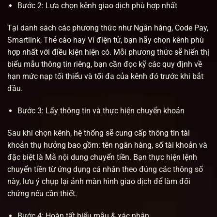
Bước 2: Lựa chọn kênh giao dịch phù hợp nhất
Tại danh sách các phương thức như Ngân hàng, Code Pay,
Smartlink, Thẻ cào hay Ví điện tử, bạn hãy chọn kênh phù
hợp nhất với điều kiện hiện có. Mỗi phương thức sẽ hiển thị
biểu mẫu thông tin riêng, bạn cần đọc kỹ các quy định về
hạn mức nạp tối thiểu và tối đa của kênh đó trước khi bắt
đầu.
Bước 3: Lấy thông tin và thực hiện chuyển khoản
Sau khi chọn kênh, hệ thống sẽ cung cấp thông tin tài
khoản thụ hưởng bao gồm: tên ngân hàng, số tài khoản và
đặc biệt là Mã nội dung chuyển tiền. Bạn thực hiện lệnh
chuyển tiền từ ứng dụng cá nhân theo đúng các thông số
này, lưu ý chụp lại ảnh màn hình giao dịch để làm đối
chứng nếu cần thiết.
Bước 4: Hoàn tất biểu mẫu & xác nhận