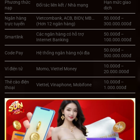
Phương thức
Hạn mức giao
Đối tác liên kết / Nhà mạng
nạp
dịch
Ngân hàng
Vietcombank, ACB, BIDV, MB…
50.000đ –
trực tuyến
(Hơn 12 ngân hàng)
300.000.000đ
Các ngân hàng có hỗ trợ
50.000đ –
Smartlink
Internet Banking
100.000.000đ
50.000đ –
Code Pay
Hệ thống ngân hàng nội địa
500.000.000đ
10.000đ –
Ví điện tử
Momo, Viettel Money
20.000.000đ
Thẻ cào điện
10.000đ –
Viettel, Vinaphone, Mobifone
thoại
1.000.000đ